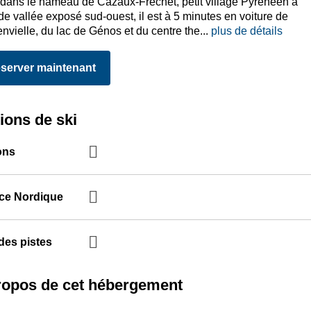
 dans le hameau de Cazaux-Fréchet, petit village Pyrénéen à
 de vallée exposé sud-ouest, il est à 5 minutes en voiture de
nvielle, du lac de Génos et du centre the
...
plus de détails
server maintenant
ions de ski
ons
ce Nordique
des pistes
ropos de cet hébergement