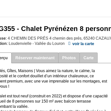
G355 - Chalet Pyrénézen 8 person
sse
: 4 CHEMIN DES PRÉS 4 chemin des prés, 65240 C
tion
: Loudenvielle - Vallée du Louron
voir la carte
erçu
Réserver maintenant
Photos
Carte
és, Gîtes, Maisons
|
Vous aimez la nature, le calme, la
sité et le confort douillet d’un intérieur chaleureux, ce
ent premium, avec une vue imprenable sur les montages, est
vous !
alet est tout neuf (construit en 2022) et dispose d’une capacité
ueil de 8 personnes sur 150 m² avec balcon terrasse
ombant la vallée.