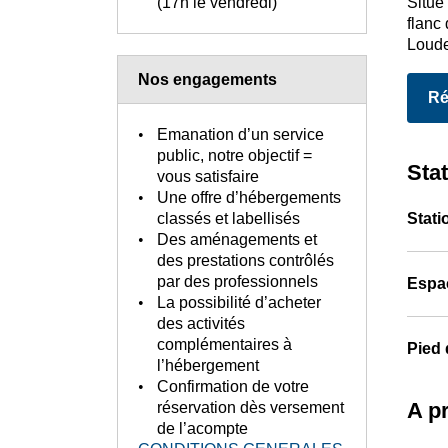
Situé
(17h le vendredi)
flanc
Loude
Nos engagements
Ré
Emanation d’un service
public, notre objectif =
Stat
vous satisfaire
Une offre d’hébergements
classés et labellisés
Stati
Des aménagements et
des prestations contrôlés
par des professionnels
Espa
La possibilité d’acheter
des activités
complémentaires à
Pied 
l’hébergement
Confirmation de votre
A p
réservation dès versement
de l’acompte