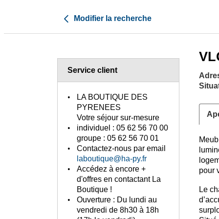
Modifier la recherche
VL
Service client
Adre
Situa
LA BOUTIQUE DES
PYRENEES
Ap
Votre séjour sur-mesure
individuel :
05 62 56 70 00
groupe :
05 62 56 70 01
Meubl
Contactez-nous
par email
lumino
laboutique@ha-py.fr
logem
Accédez à encore +
pour 
d'offres
en contactant La
Le ch
Boutique !
d’acc
Ouverture :
Du lundi au
surpl
vendredi de 8h30 à 18h