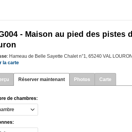
004 - Maison au pied des pistes de
uron
sse
: Hameau de Belle Sayette Chalet n°1, 65240 VAL LOURO
r la carte
erçu
Réserver maintenant
Photos
Carte
re de chambres:
onnes: