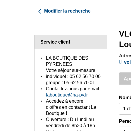
Modifier la recherche
VLG
Service client
Lo
Adre
LA BOUTIQUE DES
voi
PYRENEES
Votre séjour sur-mesure
individuel :
05 62 56 70 00
Ap
groupe :
05 62 56 70 01
Contactez-nous
par email
laboutique@ha-py.fr
Nomb
Accédez à encore +
d'offres
en contactant La
Boutique !
Ouverture :
Du lundi au
Pers
vendredi de 8h30 à 18h